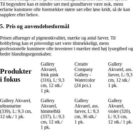
Til begyndere kan et mindre sæt med grundfarver være nok, mens
erfarne kunstnere ofte foretrækker større sæt eller løse kridt, så de kan
supplere efter behov.
5. Pris og anvendelsesformål
Prisen afhænger af pigmentkvalitet, mærke og antal farver. Til
hobbybrug kan et prisvenligt sæt være tilstrækkeligt, mens
professionelle kunstnere ofte investerer i mærker med høj lysægthed og
bedre blandingsegenskaber.
Gallery
Creativ
Gallery
Akvarel,
Company
Akvarel, ass.
Produkter
frisk pink
Gallery -
farver, L: 9,3
i fokus
(316), L: 9,3
Watercolor
cm, 12 stk./
cm, 12 stk./
(24 pcs.)
1 pk.
1 pk.
Gallery Akvarel,
Gallery
Gallery
Gallery
ultramarine
Akvarel,
Akvarel, ass.
Akvarel,
(339), L: 9,3 cm,
himmelblå
farver, L: 9,3
violet (320),
12 stk./ 1 pk.
(337), L: 9,3
cm, 36 stk./
L: 9,3 cm,
cm, 12 stk./
1 pk.
12 stk./ 1 pk.
1 pk.