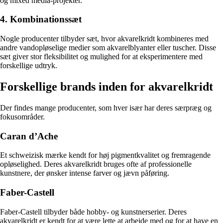
og mixed media-projekter.
4. Kombinationssæt
Nogle producenter tilbyder sæt, hvor akvarelkridt kombineres med
andre vandopløselige medier som akvarelblyanter eller tuscher. Disse
sæt giver stor fleksibilitet og mulighed for at eksperimentere med
forskellige udtryk.
Forskellige brands inden for akvarelkridt
Der findes mange producenter, som hver især har deres særpræg og
fokusområder.
Caran d’Ache
Et schweizisk mærke kendt for høj pigmentkvalitet og fremragende
opløselighed. Deres akvarelkridt bruges ofte af professionelle
kunstnere, der ønsker intense farver og jævn påføring.
Faber-Castell
Faber-Castell tilbyder både hobby- og kunstnerserier. Deres
akvarelkridt er kendt for at være lette at arbejde med og for at have en