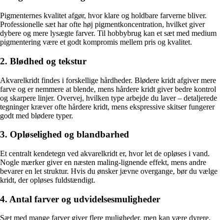
Pigmenternes kvalitet afgør, hvor klare og holdbare farverne bliver.
Professionelle sæt har ofte høj pigmentkoncentration, hvilket giver
dybere og mere lysægte farver. Til hobbybrug kan et sæt med medium
pigmentering være et godt kompromis mellem pris og kvalitet.
2. Blødhed og tekstur
Akvarelkridt findes i forskellige hårdheder. Blødere kridt afgiver mere
farve og er nemmere at blende, mens hårdere kridt giver bedre kontrol
og skarpere linjer. Overvej, hvilken type arbejde du laver – detaljerede
tegninger kræver ofte hårdere kridt, mens ekspressive skitser fungerer
godt med blødere typer.
3. Opløselighed og blandbarhed
Et centralt kendetegn ved akvarelkridt er, hvor let de opløses i vand.
Nogle mærker giver en næsten maling-lignende effekt, mens andre
bevarer en let struktur. Hvis du ønsker jævne overgange, bør du vælge
kridt, der opløses fuldstændigt.
4. Antal farver og udvidelsesmuligheder
Sæt med mange farver giver flere muligheder, men kan være dyrere.