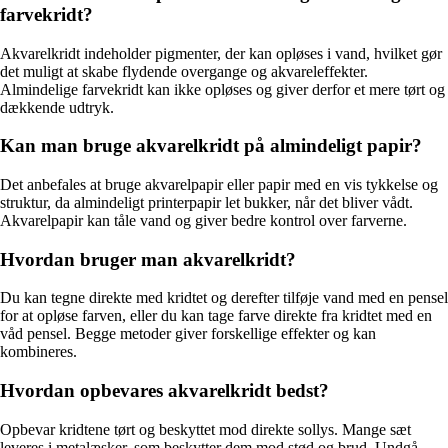
farvekridt?
Akvarelkridt indeholder pigmenter, der kan opløses i vand, hvilket gør
det muligt at skabe flydende overgange og akvareleffekter.
Almindelige farvekridt kan ikke opløses og giver derfor et mere tørt og
dækkende udtryk.
Kan man bruge akvarelkridt på almindeligt papir?
Det anbefales at bruge akvarelpapir eller papir med en vis tykkelse og
struktur, da almindeligt printerpapir let bukker, når det bliver vådt.
Akvarelpapir kan tåle vand og giver bedre kontrol over farverne.
Hvordan bruger man akvarelkridt?
Du kan tegne direkte med kridtet og derefter tilføje vand med en pensel
for at opløse farven, eller du kan tage farve direkte fra kridtet med en
våd pensel. Begge metoder giver forskellige effekter og kan
kombineres.
Hvordan opbevares akvarelkridt bedst?
Opbevar kridtene tørt og beskyttet mod direkte sollys. Mange sæt
leveres i metalæsker, som beskytter dem mod stød og brud. Undgå