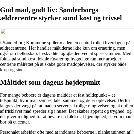
God mad, godt liv: Sønderborgs
ældrecentre styrker sund kost og trivsel
I Sønderborg Kommune spiller maden en central rolle i hverdagen på
ældrecentrene. Her handler måltiderne ikke kun om ernæring, men
også om fællesskab, livskvalitet og glæden ved at spise sammen. Med
fokus på sund kost, lokale råvarer og hyggelige rammer arbejder
centrene målrettet på at skabe gode madoplevelser, der styrker både
krop og sind.
Måltidet som dagens højdepunkt
For mange beboere er dagens måltider et fast holdepunkt – et
tidspunkt, hvor man samles, taler sammen og deler oplevelser. Derfor
lægges der vægt på, at maden serveres i rolige omgivelser, og at duften
af frisklavet mad spreder sig i huset. Det skaber appetit og tryghed, og
det giver mulighed for at bevare en følelse af hjemlighed, selvom man
bor på et center.
Personalet arbejder ofte med at inddrage beboerne i planlægningen af