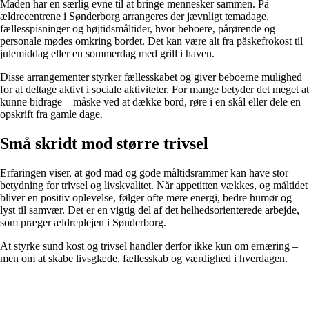
Maden har en særlig evne til at bringe mennesker sammen. På
ældrecentrene i Sønderborg arrangeres der jævnligt temadage,
fællesspisninger og højtidsmåltider, hvor beboere, pårørende og
personale mødes omkring bordet. Det kan være alt fra påskefrokost til
julemiddag eller en sommerdag med grill i haven.
Disse arrangementer styrker fællesskabet og giver beboerne mulighed
for at deltage aktivt i sociale aktiviteter. For mange betyder det meget at
kunne bidrage – måske ved at dække bord, røre i en skål eller dele en
opskrift fra gamle dage.
Små skridt mod større trivsel
Erfaringen viser, at god mad og gode måltidsrammer kan have stor
betydning for trivsel og livskvalitet. Når appetitten vækkes, og måltidet
bliver en positiv oplevelse, følger ofte mere energi, bedre humør og
lyst til samvær. Det er en vigtig del af det helhedsorienterede arbejde,
som præger ældreplejen i Sønderborg.
At styrke sund kost og trivsel handler derfor ikke kun om ernæring –
men om at skabe livsglæde, fællesskab og værdighed i hverdagen.