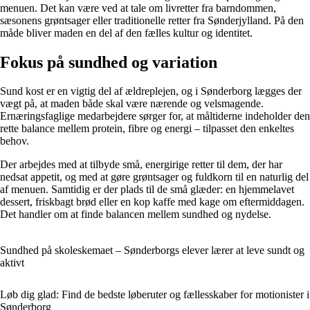
menuen. Det kan være ved at tale om livretter fra barndommen,
sæsonens grøntsager eller traditionelle retter fra Sønderjylland. På den
måde bliver maden en del af den fælles kultur og identitet.
Fokus på sundhed og variation
Sund kost er en vigtig del af ældreplejen, og i Sønderborg lægges der
vægt på, at maden både skal være nærende og velsmagende.
Ernæringsfaglige medarbejdere sørger for, at måltiderne indeholder den
rette balance mellem protein, fibre og energi – tilpasset den enkeltes
behov.
Der arbejdes med at tilbyde små, energirige retter til dem, der har
nedsat appetit, og med at gøre grøntsager og fuldkorn til en naturlig del
af menuen. Samtidig er der plads til de små glæder: en hjemmelavet
dessert, friskbagt brød eller en kop kaffe med kage om eftermiddagen.
Det handler om at finde balancen mellem sundhed og nydelse.
Sundhed på skoleskemaet – Sønderborgs elever lærer at leve sundt og
aktivt
Løb dig glad: Find de bedste løberuter og fællesskaber for motionister i
Sønderborg